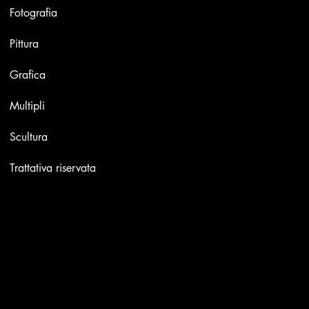
Fotografia
Pittura
Grafica
Multipli
Scultura
Trattativa riservata
Contatti
Email:
info@stefaniniarte.it
Phone: +39-3405661286
Sede legale: Viale Lamarmora 7, 47838 Riccione