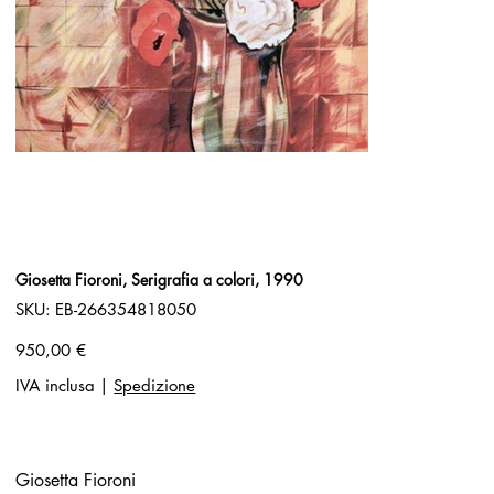
Giosetta Fioroni, Serigrafia a colori, 1990
SKU
SKU:
EB-266354818050
EB-
266354818050
Prezzo
950,00 €
IVA inclusa
|
Spedizione
Giosetta Fioroni