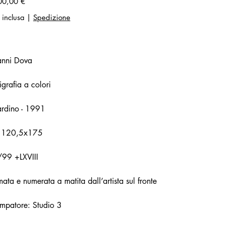
00,00 €
 inclusa
|
Spedizione
anni Dova
igrafia a colori
rdino - 1991
 120,5x175
/99 +LXVIII
mata e numerata a matita dall’artista sul fronte
mpatore: Studio 3