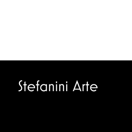
Trusted specialists in modern and
contemporary art.
Selling editions and original artworks by
leading Italian and international masters.