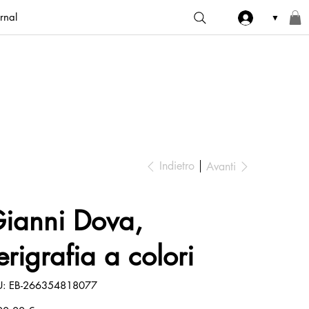
rnal
▼
Indietro
Avanti
ianni Dova,
erigrafia a colori
SKU
U:
EB-266354818077
EB-
266354818077
zo