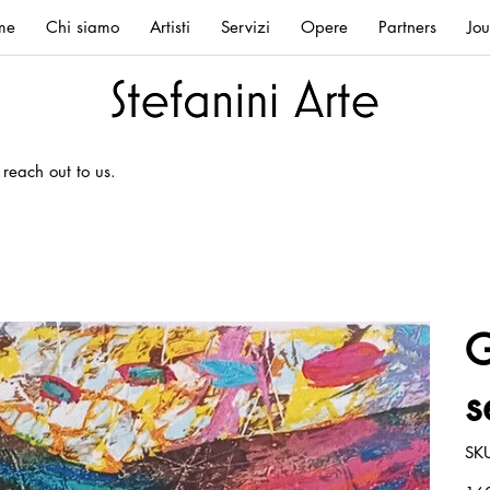
me
Chi siamo
Artisti
Servizi
Opere
Partners
Jou
 reach out to us.
G
s
SK
Prez