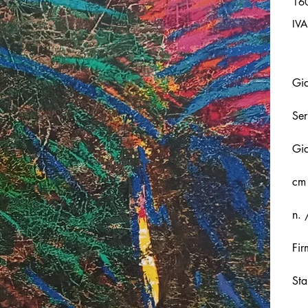
16
IVA
Gi
Ser
Gia
cm
n. 
Fir
Sta