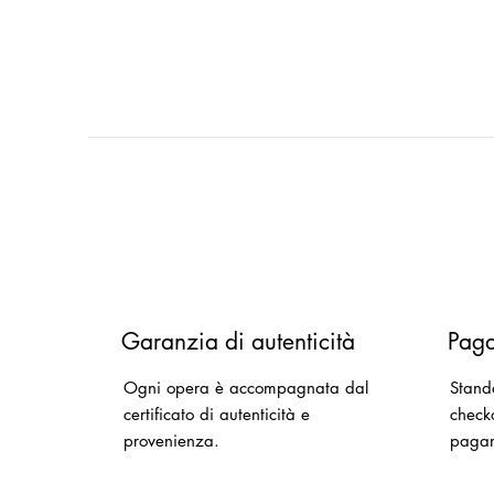
Garanzia di autenticità
Paga
Ogni opera è accompagnata dal
Stand
certificato di autenticità e
checko
provenienza.
paga