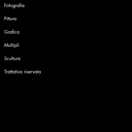
Fotografia
Pittura
Grafica
Multipli
Scultura
Trattativa riservata
Contatti
Email:
info@stefaniniarte.it
Phone: +39-3405661286
Sede legale: Viale Lamarmora 7, 47838 Riccione