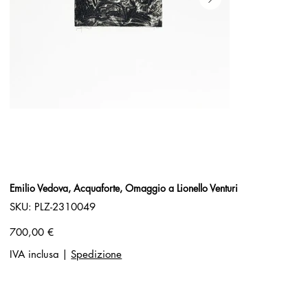
Emilio Vedova, Acquaforte, Omaggio a Lionello Venturi
SKU
SKU:
PLZ-2310049
PLZ-
2310049
Prezzo
700,00 €
IVA inclusa
|
Spedizione