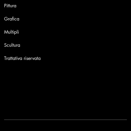
Pittura
Grafica
Multipli
Scultura
Trattativa riservata
Contatti
Email:
info@stefaniniarte.it
Phone: +39-3405661286
Sede legale: Viale Lamarmora 7, 47838 Riccione
2025 - Another site of No Borders Business