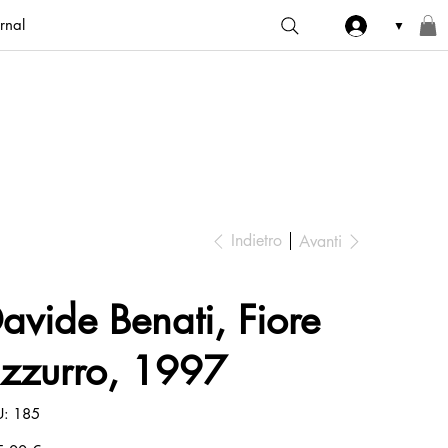
rnal
▼
Indietro
Avanti
avide Benati, Fiore
zzurro, 1997
SKU
U:
185
185
zo