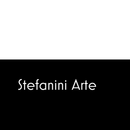
Trusted specialists in modern and
contemporary art.
Selling editions and original artworks by
leading Italian and international masters.