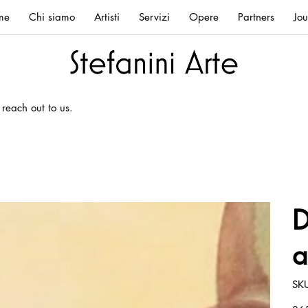
me
Chi siamo
Artisti
Servizi
Opere
Partners
Jou
 reach out to us.
D
a
SK
Prez