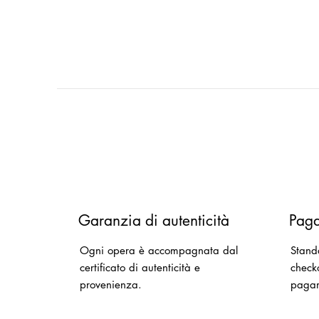
Garanzia di autenticità
Paga
Ogni opera è accompagnata dal
Stand
certificato di autenticità e
checko
provenienza.
paga