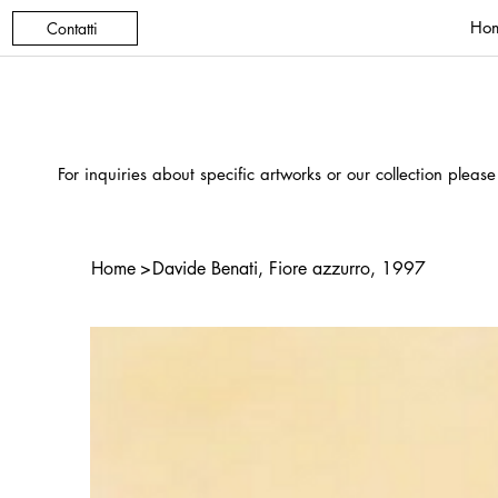
Ho
Contatti
For inquiries about specific artworks or our collection please
Home
>
Davide Benati, Fiore azzurro, 1997