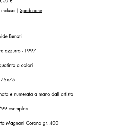
5,00 €
 inclusa
|
Spedizione
ide Benati
re azzurro - 1997
uatinta a colori
 75x75
mata e numerata a mano dall'artista
/99 esemplari
rta Magnani Corona gr. 400