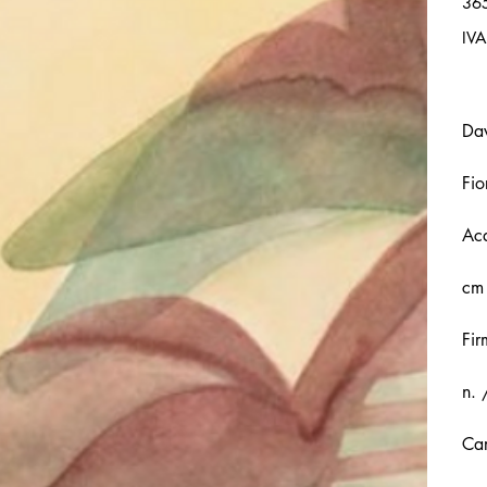
36
IVA
Dav
Fio
Acq
cm
Fir
n. 
Ca