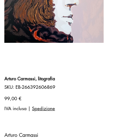
Arturo Carmassi, litografia
SKU
SKU:
EB-266392606869
EB-
266392606869
Prezzo
99,00 €
IVA inclusa
|
Spedizione
Arturo Carmassi