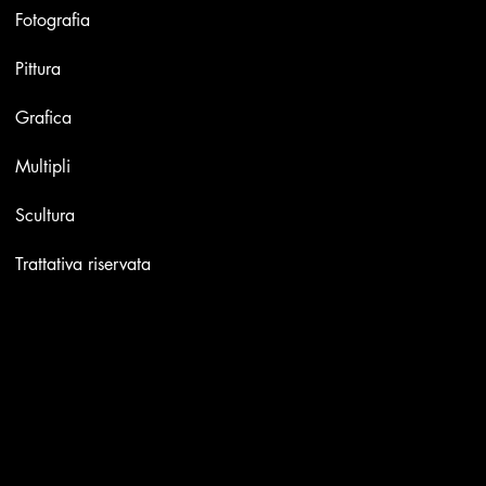
Fotografia
Pittura
Grafica
Multipli
Scultura
Trattativa riservata
Contatti
Email:
info@stefaniniarte.it
Phone: +39-3405661286
Sede legale: Viale Lamarmora 7, 47838 Riccione