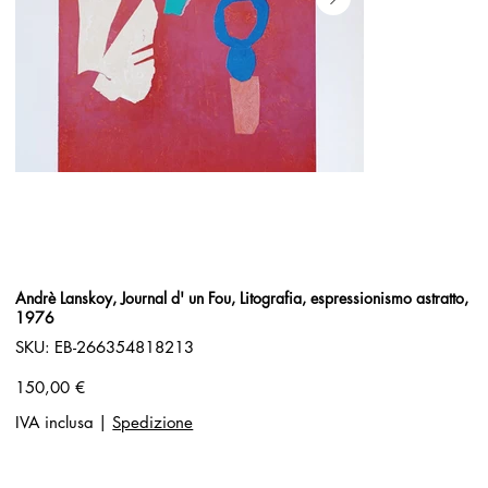
Andrè Lanskoy, Journal d' un Fou, Litografia, espressionismo astratto,
1976
SKU
SKU:
EB-266354818213
EB-
266354818213
Prezzo
150,00 €
IVA inclusa
|
Spedizione