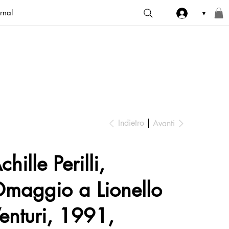
rnal
▼
Indietro
Avanti
chille Perilli,
maggio a Lionello
enturi, 1991,