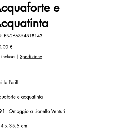
cquaforte e
cquatinta
SKU
U:
EB-266354818143
EB-
266354818143
zo
0,00 €
 inclusa
|
Spedizione
ille Perilli
uaforte e acquatinta
1 - Omaggio a Lionello Venturi
,4 x 35,5 cm