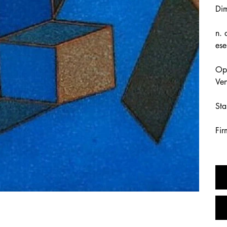
Dim
n. 
ese
Ope
Ven
Sta
Fir