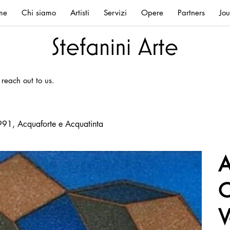
me
Chi siamo
Artisti
Servizi
Opere
Partners
Jou
 reach out to us.
 1991, Acquaforte e Acquatinta
A
O
V