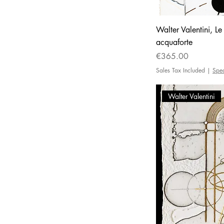
Walter Valentini, Le
acquaforte
Price
€365.00
Sales Tax Included
|
Spe
Walter Valentini