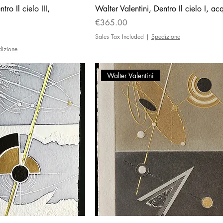
tro Il cielo III,
Walter Valentini, Dentro Il cielo I, ac
Price
€365.00
Sales Tax Included
|
Spedizione
dizione
Walter Valentini