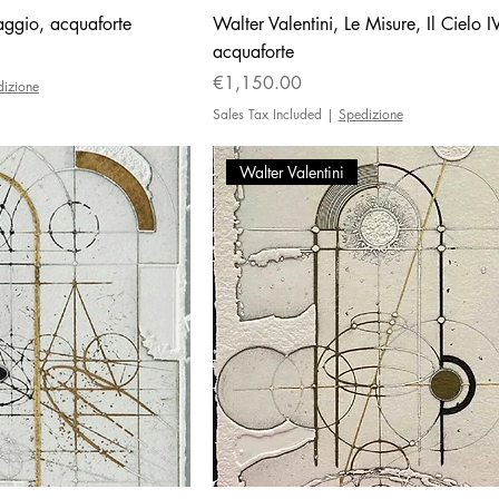
iaggio, acquaforte
Walter Valentini, Le Misure, Il Cielo IV
acquaforte
Price
€1,150.00
dizione
Sales Tax Included
|
Spedizione
Walter Valentini