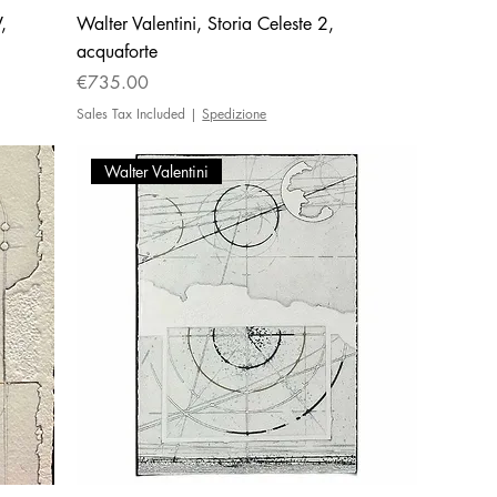
,
Walter Valentini, Storia Celeste 2,
acquaforte
Price
€735.00
Sales Tax Included
|
Spedizione
Walter Valentini