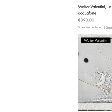
Walter Valentini, L
acquaforte
Price
€890.00
Sales Tax Included
|
Spe
Walter Valentini