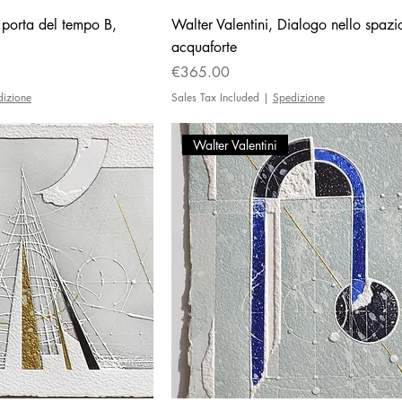
a porta del tempo B,
Walter Valentini, Dialogo nello spazi
acquaforte
Price
€365.00
dizione
Sales Tax Included
|
Spedizione
Walter Valentini