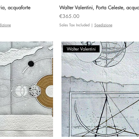
ria, acquaforte
Walter Valentini, Porta Celeste, acqua
Price
€365.00
dizione
Sales Tax Included
|
Spedizione
Walter Valentini