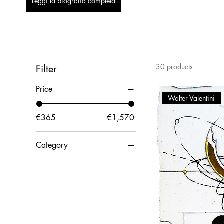
Leggi la biografia completa
30 products
Filter
Price
Walter Valentini
€365
€1,570
Category
Print