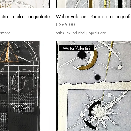
ntro il cielo I, acquaforte
Walter Valentini, Porta d'oro, acquafo
Price
€365.00
dizione
Sales Tax Included
|
Spedizione
Walter Valentini