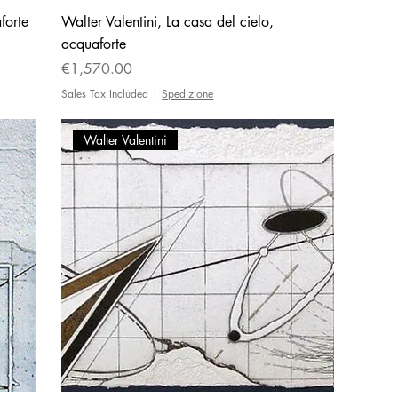
forte
Walter Valentini, La casa del cielo,
acquaforte
Price
€1,570.00
Sales Tax Included
|
Spedizione
Walter Valentini