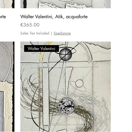
rte
Walter Valentini, Atik, acquaforte
Price
€365.00
Sales Tax Included
|
Spedizione
Walter Valentini