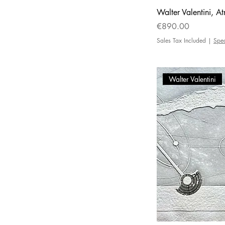
Walter Valentini, At
Price
€890.00
Sales Tax Included
|
Spe
Walter Valentini