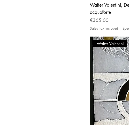
Walter Valentini, Den
acquaforte
Price
€365.00
Sales Tax Included
|
Spe
Walter Valentini