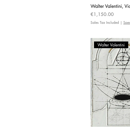
Walter Valentini, V
Price
€1,150.00
Sales Tax Included
|
Spe
Walter Valentini