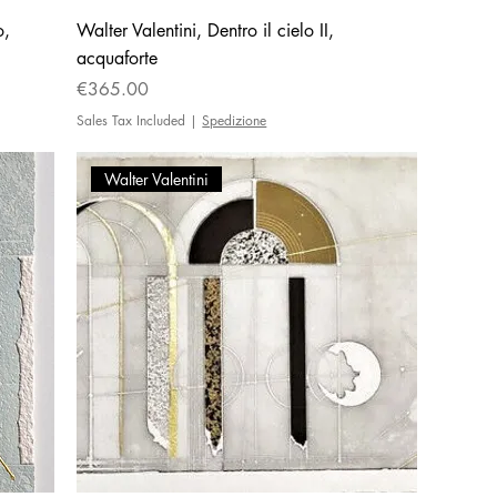
o,
Walter Valentini, Dentro il cielo II,
acquaforte
Price
€365.00
Sales Tax Included
|
Spedizione
Walter Valentini