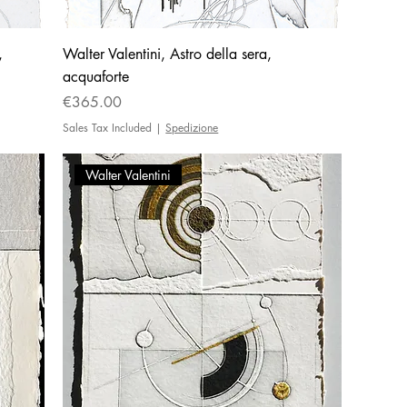
,
Walter Valentini, Astro della sera,
acquaforte
Price
€365.00
Sales Tax Included
|
Spedizione
Walter Valentini