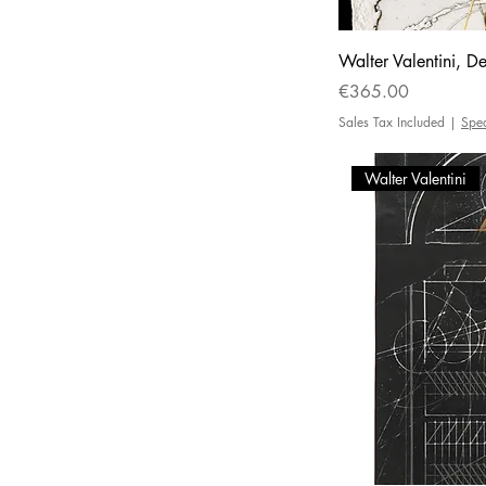
Walter Valentini, De
Price
€365.00
Sales Tax Included
|
Spe
Walter Valentini