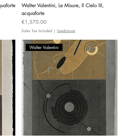
quaforte
Walter Valentini, Le Misure, Il Cielo III,
acquaforte
Price
€1,570.00
Sales Tax Included
|
Spedizione
Walter Valentini