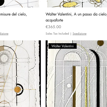
 misure del cielo,
Walter Valentini, A un passo da cielo
acquaforte
Price
€365.00
dizione
Sales Tax Included
|
Spedizione
Walter Valentini