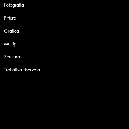
Fotografia
Pittura
Grafica
Multipli
Scultura
Trattativa riservata
Contatti
Email:
info@stefaniniarte.it
Phone: +39-3405661286
Sede legale: Viale Lamarmora 7, 47838 Riccione