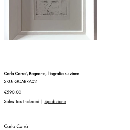
Carlo Carra', Bagnante, litografia su zinco
SKU
SKU:
GCARRA02
GCARRA02
Price
€590.00
Sales Tax Included
|
Spedizione
Carlo Carrà