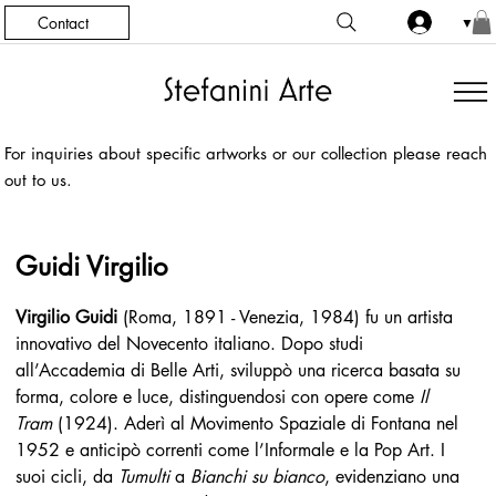
Contact
▼
For inquiries about specific artworks or our collection please reach
out to us.
Guidi Virgilio
Virgilio Guidi
 (Roma, 1891 - Venezia, 1984) fu un artista 
innovativo del Novecento italiano. Dopo studi 
all’Accademia di Belle Arti, sviluppò una ricerca basata su 
forma, colore e luce, distinguendosi con opere come 
Il 
Tram
 (1924). Aderì al Movimento Spaziale di Fontana nel 
1952 e anticipò correnti come l’Informale e la Pop Art. I 
suoi cicli, da 
Tumulti
 a 
Bianchi su bianco
, evidenziano una 