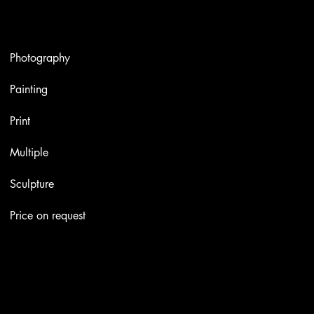
Artworks
Photography
Painting
Print
Multiple
Sculpture
Price on request
Contacts
Email:
info@stefaniniarte.it
Phone: +39-3405661286