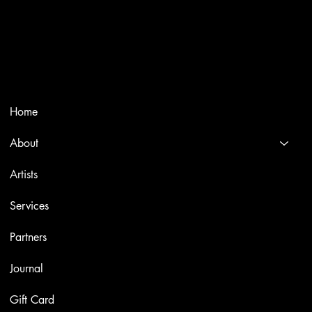
Trusted specialists in modern and contemporary art.
Selling editions and original artworks by leading international
and Italian masters.
Menù
Home
About
Artists
Services
Partners
Journal
Gift Card