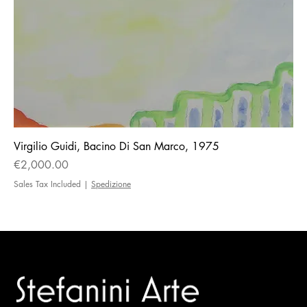
Virgilio Guidi, Bacino Di San Marco, 1975
Price
€2,000.00
Sales Tax Included
|
Spedizione