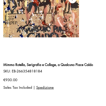
Mimmo Rotella, Serigrafia e Collage, a Qualcuno Piace Caldo
SKU
SKU:
EB-266354818184
EB-
266354818184
Price
€930.00
Sales Tax Included
|
Spedizione