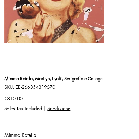
Mimmo Rotella, Marilyn, I volti, Serigrafia e Collage
SKU
SKU:
EB-266354819670
EB-
266354819670
Price
€810.00
Sales Tax Included
|
Spedizione
Mimmo Rotella