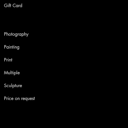
Gift Card
Artworks
Photography
Painting
Print
Multiple
Sculpture
Price on request
Contacts
Email:
info@stefaniniarte.it