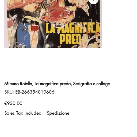
Mimmo Rotella, La magnifica preda, Serigrafia e collage
SKU
SKU:
EB-266354819686
EB-
266354819686
Price
€930.00
Sales Tax Included
|
Spedizione